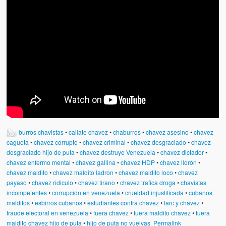
Víctimas del régimen dictatorial de Chávez desde que tomó el
poder hasta el 31 de diciembre de 2009
Víctimas inocentes de la violencia castrista del 4 de Febrero de
1992
¡¡¡Miserable traidor, mira a tu pueblo!!! (Despicable traitor, look a
your country!!!)
Fotos
Versos
burros chavistas
•
callate chavez
•
chaburros
•
chavez asesino
•
chavez
Cuentos
cagueta
•
chavez corrupto
•
chavez criminal
•
chavez desgraciado
•
chavez
desgraciado hijo de puta
•
chavez destruye Venezuela
•
chavez dictador
•
Videos
chavez enfermo mental
•
chavez gallina
•
chavez HDP
•
chavez llorón
•
chavez maldito
•
chavez maldito ladron
•
chavez maldito loco
•
chavez
Chistes
payaso
•
chavez ridiculo
•
chavez tirano
•
chavez trafica droga
•
chavistas
incompetentes
•
corrupción en venezuela
•
crueldad injustificada
•
cubanos
malditos
•
esbirros cubanos
•
estudiantes contra chavez
•
farc y chavez
•
fraude electoral en venezuela
•
fuera chavez
•
fuera maldito chavez
•
fuera
maldito chavez hijo de puta
•
hijo de puta no vuelvas
Permalink