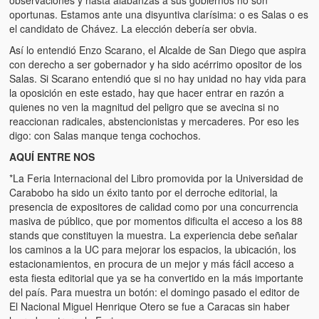
observaciones y hasta alabanzas a sus gobiernos no son
oportunas. Estamos ante una disyuntiva clarísima: o es Salas o es
el candidato de Chávez. La elección debería ser obvia.
Así lo entendió Enzo Scarano, el Alcalde de San Diego que aspira
con derecho a ser gobernador y ha sido acérrimo opositor de los
Salas. Si Scarano entendió que si no hay unidad no hay vida para
la oposición en este estado, hay que hacer entrar en razón a
quienes no ven la magnitud del peligro que se avecina si no
reaccionan radicales, abstencionistas y mercaderes. Por eso les
digo: con Salas manque tenga cochochos.
AQUÍ ENTRE NOS
*La Feria Internacional del Libro promovida por la Universidad de
Carabobo ha sido un éxito tanto por el derroche editorial, la
presencia de expositores de calidad como por una concurrencia
masiva de público, que por momentos dificulta el acceso a los 88
stands que constituyen la muestra. La experiencia debe señalar
los caminos a la UC para mejorar los espacios, la ubicación, los
estacionamientos, en procura de un mejor y más fácil acceso a
esta fiesta editorial que ya se ha convertido en la más importante
del país. Para muestra un botón: el domingo pasado el editor de
El Nacional Miguel Henrique Otero se fue a Caracas sin haber