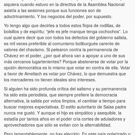
Víctimas del régimen dictatorial de Chávez desde que tomó el
siquiera cuando estuvo en la directiva de la Asamblea Nacional
poder hasta el 31 de diciembre de 2009
asistía a las sesiones porque sus funciones son de
adoctrinamiento. Y los negocios del poder, por supuesto.
Víctimas inocentes de la violencia castrista del 4 de Febrero de
Yo tengo algo que decirles a todos estos flojos de rodillas, de
1992
bolsillos y de espíritu: “jefe es jefe manque tenga cochochos”. Lo
cual quiere decir que con todos los defectos del gobierno salista,
¡¡¡Miserable traidor, mira a tu pueblo!!! (Despicable traitor, look a
es mil veces preferible al comunismo boliburgués carente de
your country!!!)
valores del chavismo. Si pelearon contra la permanencia de
Chávez en el poder, ¿por qué ahora van a apoyar a uno de sus
Fotos
más cercanos lugartenientes? Porque abstenerse de votar por la
opción democrática es lo mismo que votar en contra de ella. Votar
Versos
a favor de Ameliach es votar por Chávez, lo que demuestra que
los mercaderes no tienen ideales sino intereses.
Cuentos
Si alguien ha sido profunda crítica del salismo y su permanencia
Videos
ha sido esta periodista, que siempre prefiere la democracia
alternativa, la salida por votos limpios, el cambiar a tiempo para
Chistes
buscar mejores expectativas. El estilo autoritario de Salas padre
nunca me gustó. Y aunque el hijo es simpático y asequible, la
estadía por tantos años en el poder cría cortes de aduladores y
aprovechadores que sólo se evitan con la alternabilidad.
Pero lamentablemente, no hay elección. En este país polarizado o