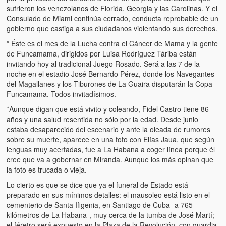
sufrieron los venezolanos de Florida, Georgia y las Carolinas. Y el
Consulado de Miami continúa cerrado, conducta reprobable de un
gobierno que castiga a sus ciudadanos violentando sus derechos.
* Éste es el mes de la Lucha contra el Cáncer de Mama y la gente
de Funcamama, dirigidos por Luisa Rodríguez Táriba están
invitando hoy al tradicional Juego Rosado. Será a las 7 de la
noche en el estadio José Bernardo Pérez, donde los Navegantes
del Magallanes y los Tiburones de La Guaira disputarán la Copa
Funcamama. Todos invitadísimos.
*Aunque digan que está vivito y coleando, Fidel Castro tiene 86
años y una salud resentida no sólo por la edad. Desde junio
estaba desaparecido del escenario y ante la oleada de rumores
sobre su muerte, aparece en una foto con Elías Jaua, que según
lenguas muy acertadas, fue a La Habana a coger línea porque él
cree que va a gobernar en Miranda. Aunque los más opinan que
la foto es trucada o vieja.
Lo cierto es que se dice que ya el funeral de Estado está
preparado en sus mínimos detalles: el mausoleo está listo en el
cementerio de Santa Ifigenia, en Santiago de Cuba -a 765
kilómetros de La Habana-, muy cerca de la tumba de José Martí;
el féretro será expuesto en la Plaza de la Revolución, con guardia