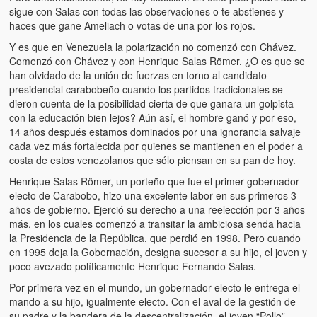
sigue con Salas con todas las observaciones o te abstienes y
haces que gane Ameliach o votas de una por los rojos.
Y es que en Venezuela la polarización no comenzó con Chávez.
Comenzó con Chávez y con Henrique Salas Römer. ¿O es que se
han olvidado de la unión de fuerzas en torno al candidato
presidencial carabobeño cuando los partidos tradicionales se
dieron cuenta de la posibilidad cierta de que ganara un golpista
con la educación bien lejos? Aún así, el hombre ganó y por eso,
14 años después estamos dominados por una ignorancia salvaje
cada vez más fortalecida por quienes se mantienen en el poder a
costa de estos venezolanos que sólo piensan en su pan de hoy.
Henrique Salas Römer, un porteño que fue el primer gobernador
electo de Carabobo, hizo una excelente labor en sus primeros 3
años de gobierno. Ejerció su derecho a una reelección por 3 años
más, en los cuales comenzó a transitar la ambiciosa senda hacia
la Presidencia de la República, que perdió en 1998. Pero cuando
en 1995 deja la Gobernación, designa sucesor a su hijo, el joven y
poco avezado políticamente Henrique Fernando Salas.
Por primera vez en el mundo, un gobernador electo le entrega el
mando a su hijo, igualmente electo. Con el aval de la gestión de
su padre y la bandera de la descentralización, el joven “Pollo”