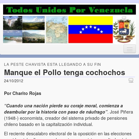
Luchando por la Democracia
Fuera el chavismo, la peor peste que le ha caido a esta tierra
LA PESTE CHAVISTA ESTA LLEGANDO A SU FIN
Manque el Pollo tenga cochochos
24/10/2012
Home
Por Charito Rojas
¡Bienvenido!
“Cuando una nación pierde su coraje moral, comienza a
Todos Unidos por Venezuela te da la bienvenida a éste nuestro
deambular por la historia con paso de náufrago”
. José Piñera
Blog. (Todos Unidos por Venezuela welcomes you to our Blog)
(1948-) economista, creador del sistema privado de pensiones
chileno basado en la capitalización individual.
Acerca de este blog (About this Blog)
El reciente descalabro electoral de la oposición en las elecciones