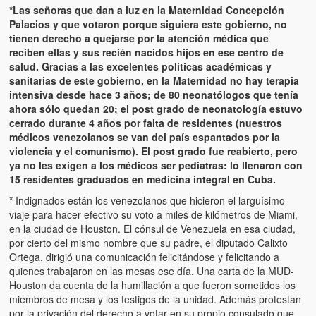
*Las señoras que dan a luz en la Maternidad Concepción
Palacios y que votaron porque siguiera este gobierno, no
tienen derecho a quejarse por la atención médica que
reciben ellas y sus recién nacidos hijos en ese centro de
salud. Gracias a las excelentes políticas académicas y
sanitarias de este gobierno, en la Maternidad no hay terapia
intensiva desde hace 3 años; de 80 neonatólogos que tenía
ahora sólo quedan 20; el post grado de neonatología estuvo
cerrado durante 4 años por falta de residentes (nuestros
médicos venezolanos se van del país espantados por la
violencia y el comunismo). El post grado fue reabierto, pero
ya no les exigen a los médicos ser pediatras: lo llenaron con
15 residentes graduados en medicina integral en Cuba.
* Indignados están los venezolanos que hicieron el larguísimo
viaje para hacer efectivo su voto a miles de kilómetros de Miami,
en la ciudad de Houston. El cónsul de Venezuela en esa ciudad,
por cierto del mismo nombre que su padre, el diputado Calixto
Ortega, dirigió una comunicación felicitándose y felicitando a
quienes trabajaron en las mesas ese día. Una carta de la MUD-
Houston da cuenta de la humillación a que fueron sometidos los
miembros de mesa y los testigos de la unidad. Además protestan
por la privación del derecho a votar en su propio consulado que