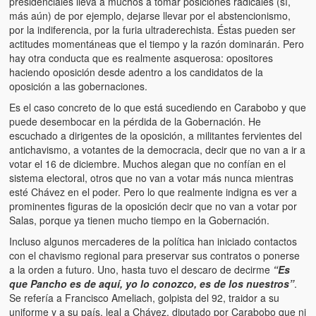
presidenciales lleva a muchos a tomar posiciones radicales (sí,
Artículos
más aún) de por ejemplo, dejarse llevar por el abstencionismo,
por la indiferencia, por la furia ultraderechista. Éstas pueden ser
El Tipo y los Rojos en Los Teques (The Jerk and the Reds in Lo
actitudes momentáneas que el tiempo y la razón dominarán. Pero
Teques)
hay otra conducta que es realmente asquerosa: opositores
haciendo oposición desde adentro a los candidatos de la
Hablé con Chavistas (I spoke with chavistas)
oposición a las gobernaciones.
La burla del Chavez “tan amante de los niños” (The mockery of
Es el caso concreto de lo que está sucediendo en Carabobo y que
Chavez “such a children lover”)
puede desembocar en la pérdida de la Gobernación. He
escuchado a dirigentes de la oposición, a militantes fervientes del
Los niños de las calles de Venezuela (Children of the streets of
antichavismo, a votantes de la democracia, decir que no van a ir a
Venezuela)
votar el 16 de diciembre. Muchos alegan que no confían en el
sistema electoral, otros que no van a votar más nunca mientras
Luis y El Mono… en armas (Luis and El Mono… armed)
esté Chávez en el poder. Pero lo que realmente indigna es ver a
prominentes figuras de la oposición decir que no van a votar por
Puente Llaguno, Miraflores… ¿y Lina?
Salas, porque ya tienen mucho tiempo en la Gobernación.
Incluso algunos mercaderes de la política han iniciado contactos
Radio Emisoras y canales de televisión clausurados por el régi
con el chavismo regional para preservar sus contratos o ponerse
de Chávez hasta el 2009
a la orden a futuro. Uno, hasta tuvo el descaro de decirme
“Es
que Pancho es de aquí, yo lo conozco, es de los nuestros”
.
Victimas del 11 de abril de 2002
Se refería a Francisco Ameliach, golpista del 92, traidor a su
uniforme y a su país, leal a Chávez, diputado por Carabobo que ni