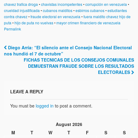
chavez trafica droga
•
chavistas incompetentes
•
corrupción en venezuela
•
crueldad injustificada
•
cubanos malditos
•
esbirros cubanos
•
estudiantes
contra chavez
•
fraude electoral en venezuela
•
fuera maldito chavez hijo de
puta
•
hijo de puta no vuelvas
•
mayor crimen financiero de venezuela
Permalink
Diego Arría: “El silencio ante el Consejo Nacional Electoral
Post navigation
nos hundió el 7 de octubre”
FICHAS TECNICAS DE LOS CONSEJOS COMUNALES
DEMUESTRAN FRAUDE SOBRE LOS RESULTADOS
ELECTORALES
LEAVE A REPLY
You must be
logged in
to post a comment.
August 2026
M
T
W
T
F
S
S