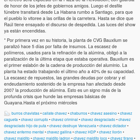
de honor de los jefes de gobiernos amigos. Luego el desfile
fúnebre transitará desde La Habana rumbo a Santiago, para que
el pueblo lo vitoree a las orillas de la carretera. Hasta se dice que
Raúl tiene ensayado el discurso de despedida. Las luces del show
ya están encendidas.
* Por primera vez en su historia, la planta de CVG Bauxilum se
paralizó hace 5 días por falta de insumos. La escasez de
polímeros, usados para la refinación de la alúmina, obligó a la
paralización de la última etapa que estaba operativa. Bauxilum es
el primer eslabón de la cadena de producción del aluminio. La
planta ha estado trabajando el último año a 40% de su capacidad.
La escasez de repuestos, las grandes deudas por cobrar y el
endeudamiento sostenido de la empresa han afectado desde
2007 la producción de alúmina. Esto es un signo más de la
profunda crisis que hunde las empresas básicas de
Guayana.Hasta el próximo miércoles
burros chavistas
•
callate chavez
•
chaburros
•
chavez asesino
•
chavez
cagueta
•
chavez corrupto
•
chavez criminal
•
chavez desgraciado
•
chavez
desgraciado hijo de puta
•
chavez destruye Venezuela
•
chavez dictador
•
chavez enfermo mental
•
chavez gallina
•
chavez HDP
•
chavez llorón
•
chavez maldito
•
chavez maldito ladron
•
chavez maldito loco
•
chavez tirano
•