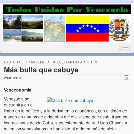
Luchando por la Democracia
Fuera el chavismo, la peor peste que le ha caido a esta tierra
LA PESTE CHAVISTA ESTA LLEGANDO A SU FIN
Más bulla que cabuya
29/01/2013
Home
Veneconomía
¡Bienvenido!
Venezuela se
Todos Unidos por Venezuela te da la bienvenida a éste nuestro
encuentra en el
Blog. (Todos Unidos por Venezuela welcomes you to our Blog)
limbo en lo político y a la deriva en lo económico, con el timón de
mando en manos de dirigentes del oficialismo que están trayendo
instrucciones desde Cuba, supuestamente de un Hugo Chávez a
Acerca de este blog (About this Blog)
quien los venezolanos no han visto ni oído en más de siete