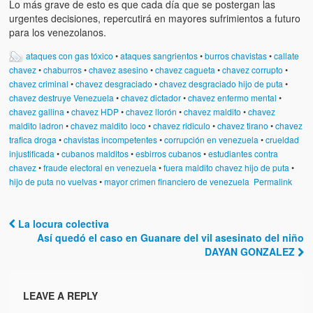
Lo más grave de esto es que cada día que se postergan las
urgentes decisiones, repercutirá en mayores sufrimientos a futuro
para los venezolanos.
ataques con gas tóxico
•
ataques sangrientos
•
burros chavistas
•
callate
chavez
•
chaburros
•
chavez asesino
•
chavez cagueta
•
chavez corrupto
•
chavez criminal
•
chavez desgraciado
•
chavez desgraciado hijo de puta
•
chavez destruye Venezuela
•
chavez dictador
•
chavez enfermo mental
•
chavez gallina
•
chavez HDP
•
chavez llorón
•
chavez maldito
•
chavez
maldito ladron
•
chavez maldito loco
•
chavez ridiculo
•
chavez tirano
•
chavez
trafica droga
•
chavistas incompetentes
•
corrupción en venezuela
•
crueldad
injustificada
•
cubanos malditos
•
esbirros cubanos
•
estudiantes contra
chavez
•
fraude electoral en venezuela
•
fuera maldito chavez hijo de puta
•
hijo de puta no vuelvas
•
mayor crimen financiero de venezuela
Permalink
La locura colectiva
Post navigation
Así quedó el caso en Guanare del vil asesinato del niño
DAYAN GONZALEZ
LEAVE A REPLY