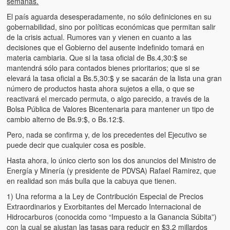
semanas.
Artículos
El país aguarda desesperadamente, no sólo definiciones en su
El Tipo y los Rojos en Los Teques (The Jerk and the Reds in Lo
gobernabilidad, sino por políticas económicas que permitan salir
Teques)
de la crisis actual. Rumores van y vienen en cuanto a las
decisiones que el Gobierno del ausente indefinido tomará en
Hablé con Chavistas (I spoke with chavistas)
materia cambiaria. Que si la tasa oficial de Bs.4,30:$ se
mantendrá sólo para contados bienes prioritarios; que si se
La burla del Chavez “tan amante de los niños” (The mockery of
elevará la tasa oficial a Bs.5,30:$ y se sacarán de la lista una gran
Chavez “such a children lover”)
número de productos hasta ahora sujetos a ella, o que se
reactivará el mercado permuta, o algo parecido, a través de la
Los niños de las calles de Venezuela (Children of the streets of
Bolsa Pública de Valores Bicentenaria para mantener un tipo de
Venezuela)
cambio alterno de Bs.9:$, o Bs.12:$.
Pero, nada se confirma y, de los precedentes del Ejecutivo se
Luis y El Mono… en armas (Luis and El Mono… armed)
puede decir que cualquier cosa es posible.
Puente Llaguno, Miraflores… ¿y Lina?
Hasta ahora, lo único cierto son los dos anuncios del Ministro de
Energía y Minería (y presidente de PDVSA) Rafael Ramirez, que
Radio Emisoras y canales de televisión clausurados por el régi
en realidad son más bulla que la cabuya que tienen.
de Chávez hasta el 2009
1) Una reforma a la Ley de Contribución Especial de Precios
Extraordinarios y Exorbitantes del Mercado Internacional de
Victimas del 11 de abril de 2002
Hidrocarburos (conocida como “Impuesto a la Ganancia Súbita”)
con la cual se ajustan las tasas para reducir en $3,2 millardos