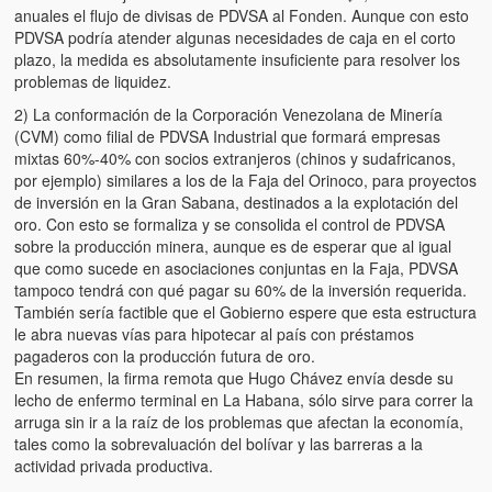
Víctimas del régimen dictatorial de Chávez desde que tomó el
anuales el flujo de divisas de PDVSA al Fonden. Aunque con esto
poder hasta el 31 de diciembre de 2009
PDVSA podría atender algunas necesidades de caja en el corto
plazo, la medida es absolutamente insuficiente para resolver los
Víctimas inocentes de la violencia castrista del 4 de Febrero de
problemas de liquidez.
1992
2) La conformación de la Corporación Venezolana de Minería
(CVM) como filial de PDVSA Industrial que formará empresas
¡¡¡Miserable traidor, mira a tu pueblo!!! (Despicable traitor, look a
mixtas 60%-40% con socios extranjeros (chinos y sudafricanos,
your country!!!)
por ejemplo) similares a los de la Faja del Orinoco, para proyectos
de inversión en la Gran Sabana, destinados a la explotación del
Fotos
oro. Con esto se formaliza y se consolida el control de PDVSA
sobre la producción minera, aunque es de esperar que al igual
Versos
que como sucede en asociaciones conjuntas en la Faja, PDVSA
tampoco tendrá con qué pagar su 60% de la inversión requerida.
Cuentos
También sería factible que el Gobierno espere que esta estructura
le abra nuevas vías para hipotecar al país con préstamos
Videos
pagaderos con la producción futura de oro.
En resumen, la firma remota que Hugo Chávez envía desde su
Chistes
lecho de enfermo terminal en La Habana, sólo sirve para correr la
arruga sin ir a la raíz de los problemas que afectan la economía,
tales como la sobrevaluación del bolívar y las barreras a la
actividad privada productiva.