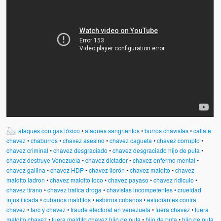
Artículos
El Tipo y los Rojos en Los Teques (The Jerk and the Reds in Lo
Teques)
Hablé con Chavistas (I spoke with chavistas)
La burla del Chavez “tan amante de los niños” (The mockery of
Chavez “such a children lover”)
Los niños de las calles de Venezuela (Children of the streets of
Venezuela)
ataques con gas tóxico
•
ataques sangrientos
•
burros chavistas
•
callate
Luis y El Mono… en armas (Luis and El Mono… armed)
chavez
•
chaburros
•
chavez asesino
•
chavez cagueta
•
chavez corrupto
•
chavez criminal
•
chavez desgraciado
•
chavez desgraciado hijo de puta
•
Puente Llaguno, Miraflores… ¿y Lina?
chavez destruye Venezuela
•
chavez dictador
•
chavez enfermo mental
•
chavez gallina
•
chavez HDP
•
chavez llorón
•
chavez maldito
•
chavez
Radio Emisoras y canales de televisión clausurados por el régi
maldito ladron
•
chavez maldito loco
•
chavez payaso
•
chavez ridiculo
•
de Chávez hasta el 2009
chavez tirano
•
chavez trafica droga
•
chavistas incompetentes
•
crueldad
injustificada
•
cubanos malditos
•
esbirros cubanos
•
estudiantes contra
Victimas del 11 de abril de 2002
chavez
•
farc y chavez
•
fraude electoral en venezuela
•
fuera chavez
•
fuera
maldito chavez
•
fuera maldito chavez hijo de puta
•
hijo de puta
•
hijo de puta