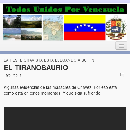
Luchando por la Democracia
Fuera el chavismo, la peor peste que le ha caido a esta tierra
LA PESTE CHAVISTA ESTA LLEGANDO A SU FIN
EL TIRANOSAURIO
19/01/2013
Home
Algunas evidencias de las masacres de Chávez. Por eso está
¡Bienvenido!
como está en estos momentos. Y que siga sufriendo.
Todos Unidos por Venezuela te da la bienvenida a éste nuestro
Blog. (Todos Unidos por Venezuela welcomes you to our Blog)
Acerca de este blog (About this Blog)