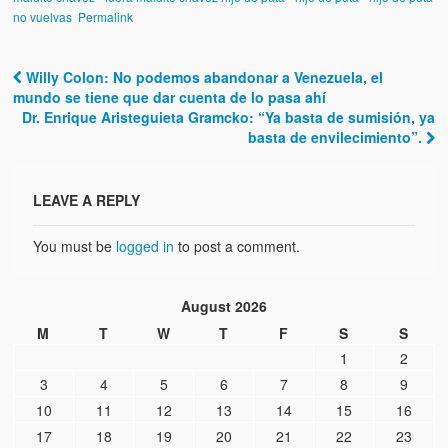
Víctimas del régimen dictatorial de Chávez desde que tomó el
no vuelvas
Permalink
poder hasta el 31 de diciembre de 2009
Víctimas inocentes de la violencia castrista del 4 de Febrero de
Willy Colon: No podemos abandonar a Venezuela, el
1992
Post navigation
mundo se tiene que dar cuenta de lo pasa ahí
Dr. Enrique Aristeguieta Gramcko: “Ya basta de sumisión, ya
¡¡¡Miserable traidor, mira a tu pueblo!!! (Despicable traitor, look a
basta de envilecimiento”.
your country!!!)
Fotos
LEAVE A REPLY
Versos
You must be
logged in
to post a comment.
Cuentos
August 2026
Videos
M
T
W
T
F
S
S
Chistes
1
2
3
4
5
6
7
8
9
10
11
12
13
14
15
16
17
18
19
20
21
22
23