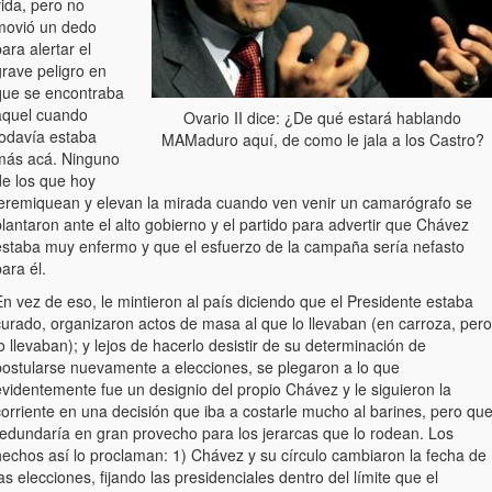
ida, pero no
movió un dedo
ara alertar el
grave peligro en
que se encontraba
aquel cuando
Ovario II dice: ¿De qué estará hablando
todavía estaba
MAMaduro aquí, de como le jala a los Castro?
más acá. Ninguno
de los que hoy
jeremiquean y elevan la mirada cuando ven venir un camarógrafo se
lantaron ante el alto gobierno y el partido para advertir que Chávez
estaba muy enfermo y que el esfuerzo de la campaña sería nefasto
ara él.
n vez de eso, le mintieron al país diciendo que el Presidente estaba
curado, organizaron actos de masa al que lo llevaban (en carroza, pero
o llevaban); y lejos de hacerlo desistir de su determinación de
postularse nuevamente a elecciones, se plegaron a lo que
evidentemente fue un designio del propio Chávez y le siguieron la
corriente en una decisión que iba a costarle mucho al barines, pero qu
redundaría en gran provecho para los jerarcas que lo rodean. Los
hechos así lo proclaman: 1) Chávez y su círculo cambiaron la fecha de
as elecciones, fijando las presidenciales dentro del límite que el