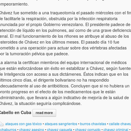
empeoramiento.
Chávez fue sometido a una traqueotomía el pasado miércoles con el fi
e facilitarle la respiración, obstruida por la infección respiratoria
anunciada por el propio Gobierno venezolano. El presidente padece de
retención de líquido en los pulmones, así como de una grave deficienci
enal. El mal funcionamiento de los riñones se atribuye al abuso de los
esteroides de Chávez en los últimos meses. El pasado día 10 fue
sometido a una operación para actuar sobre dos vértebras afectadas
por la tumoración pélvica que padece.
La alarma la certifican miembros del equipo internacional de médicos
que están esforzándose sin éxito en estabilizar a Chávez, según fuente
de Inteligencia con acceso a sus dictámenes. Éstos indican que en los
ltimos cinco días, el dirigente bolivariano no ha respondido
adecuadamente al uso de antibióticos. Concluyen que si no hubiera un
pronto progreso en el efecto de los medicamentos que le están
dministrando, que llevara a algún indicativo de mejoría de la salud de
Chávez, la situación seguiría complicándose.
Cabello en Cuba
read more
ataques con gas tóxico
•
ataques sangrientos
•
burros chavistas
•
callate chave
•
chaburros
•
chavez asesino
•
chavez cagueta
•
chavez corrupto
•
chavez criminal
•