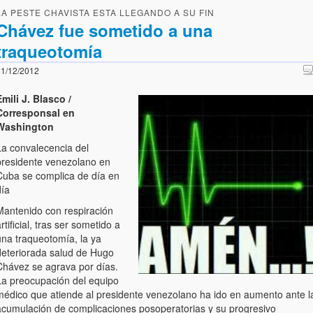
LA PESTE CHAVISTA ESTA LLEGANDO A SU FIN
Chávez fue sometido a una
traqueotomía
1/12/2012
mili J. Blasco /
Corresponsal en
Washington
La convalecencia del
presidente venezolano en
Cuba se complica de día en
día
Mantenido con respiración
rtificial, tras ser sometido a
una traqueotomía, la ya
deteriorada salud de Hugo
Chávez se agrava por días.
La preocupación del equipo
médico que atiende al presidente venezolano ha ido en aumento ante l
acumulación de complicaciones posoperatorias y su progresivo