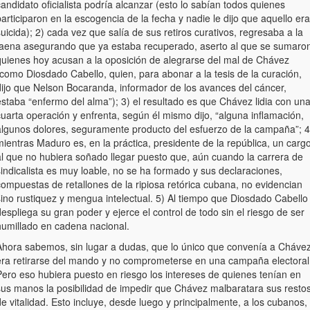
andidato oficialista podría alcanzar (esto lo sabían todos quienes
articiparon en la escogencia de la fecha y nadie le dijo que aquello era
uicida); 2) cada vez que salía de sus retiros curativos, regresaba a la
faena asegurando que ya estaba recuperado, aserto al que se sumaro
quienes hoy acusan a la oposición de alegrarse del mal de Chávez
como Diosdado Cabello, quien, para abonar a la tesis de la curación,
dijo que Nelson Bocaranda, informador de los avances del cáncer,
estaba “enfermo del alma”); 3) el resultado es que Chávez lidia con un
uarta operación y enfrenta, según él mismo dijo, “alguna inflamación,
algunos dolores, seguramente producto del esfuerzo de la campaña”; 4
ientras Maduro es, en la práctica, presidente de la república, un carg
al que no hubiera soñado llegar puesto que, aún cuando la carrera de
indicalista es muy loable, no se ha formado y sus declaraciones,
compuestas de retallones de la ripiosa retórica cubana, no evidencian
sino rustiquez y mengua intelectual. 5) Al tiempo que Diosdado Cabello
espliega su gran poder y ejerce el control de todo sin el riesgo de ser
humillado en cadena nacional.
Ahora sabemos, sin lugar a dudas, que lo único que convenía a Cháve
era retirarse del mando y no comprometerse en una campaña electoral
Pero eso hubiera puesto en riesgo los intereses de quienes tenían en
sus manos la posibilidad de impedir que Chávez malbaratara sus resto
e vitalidad. Esto incluye, desde luego y principalmente, a los cubanos,