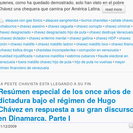
quienes, como ha quedado demostrado, solo han visto en el pobre
Chávez una chequera que camina por América Latina.
read more
ataques con gas tóxico
•
ataques sangrientos
•
burros chavistas
•
callate chave
•
chaburros
•
chavez asesino
•
chavez cagueta
•
chavez corrupto
•
chavez criminal
•
havez desgraciado
•
chavez desgraciado hijo de puta
•
chavez destruye Venezuel
•
chavez dictador
•
chavez enfermo mental
•
chavez gallina
•
chavez HDP
•
chavez
lorón
•
chavez maldito
•
chavez maldito ladron
•
chavez maldito loco
•
chavez tirano
•
chavez trafica droga
•
chavistas incompetentes
•
corrupción en venezuela
•
rueldad injustificada
•
cubanos malditos
•
esbirros cubanos
•
fraude electoral en
enezuela
•
fuera maldito chavez hijo de puta
•
hijo de puta no vuelvas
•
mayor
rimen financiero de venezuela
LA PESTE CHAVISTA ESTA LLEGANDO A SU FIN
Resúmen especial de los once años de
dictadura bajo el régimen de Hugo
Chávez en respuesta a su gran discurs
en Dinamarca. Parte I
1/12/2009