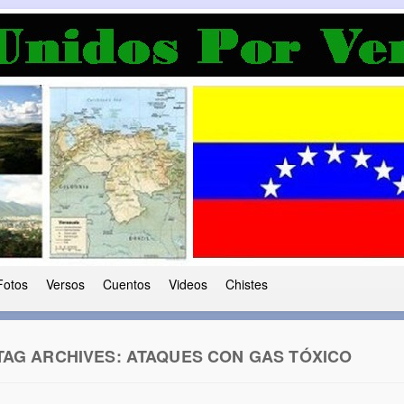
a Democracia
 le ha caido a esta tierra
Fotos
Versos
Cuentos
Videos
Chistes
TAG ARCHIVES:
ATAQUES CON GAS TÓXICO