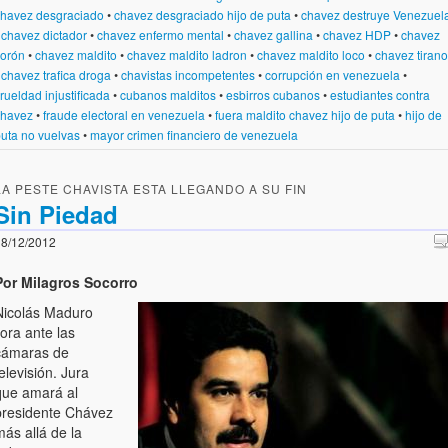
havez desgraciado
•
chavez desgraciado hijo de puta
•
chavez destruye Venezuel
•
chavez dictador
•
chavez enfermo mental
•
chavez gallina
•
chavez HDP
•
chavez
lorón
•
chavez maldito
•
chavez maldito ladron
•
chavez maldito loco
•
chavez tirano
•
chavez trafica droga
•
chavistas incompetentes
•
corrupción en venezuela
•
rueldad injustificada
•
cubanos malditos
•
esbirros cubanos
•
estudiantes contra
chavez
•
fraude electoral en venezuela
•
fuera maldito chavez hijo de puta
•
hijo de
uta no vuelvas
•
mayor crimen financiero de venezuela
LA PESTE CHAVISTA ESTA LLEGANDO A SU FIN
Sin Piedad
8/12/2012
Por Milagros Socorro
Nicolás Maduro
lora ante las
cámaras de
elevisión. Jura
que amará al
presidente Chávez
ás allá de la